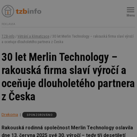
Menu
REKLAMA
TZB-info
/
Větrání a klimatizace
/ 30 let Merlin Technology – rakouská firma slaví výročí
a oceňuje dlouholetého partnera z Česka
30 let Merlin Technology –
rakouská firma slaví výročí a
oceňuje dlouholetého partnera
z Česka
Drekoma
SPONZOROVÁNO
Rakouská rodinná společnost Merlin Technology oslavila
dne 13. června 2025 své 30. výročí – tedy tři desetiletí