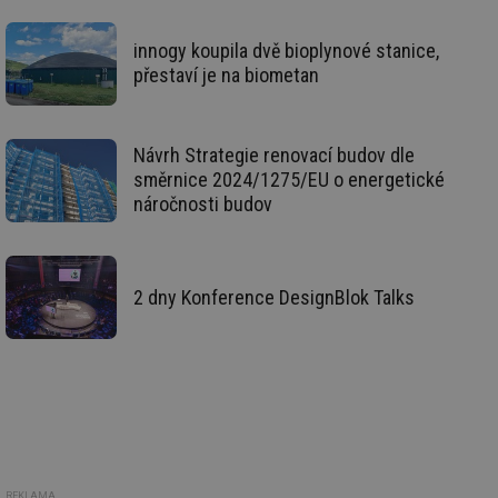
id
vetrani.tzb-
10 let
Te
info.cz
co
innogy koupila dvě bioplynové stanice,
po
přestaví je na biometan
vy
se
_hjIncludedInSessionSample
1 minuta
Te
Hotjar Ltd
59 sekund
co
elektro.tzb-
Návrh Strategie renovací budov dle
na
info.cz
ab
směrnice 2024/1275/EU o energetické
Ho
náročnosti budov
zd
ná
za
vz
de
de
2 dny Konference DesignBlok Talks
re
we
mv
2 měsíce 4
Te
Airtable
týdny
co
.tzb-info.cz
po
sl
už
int
vý
vl
po
Air
REKLAMA