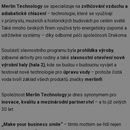
Merlin Technology
se specializuje na
zvlhčování vzduchu a
adiabatické chlazení
– technologie, které se využívají
v průmyslu, muzeích a historických budovách po celém světě.
Také mnoho českých firem využívá tyto energeticky úsporné a
udržitelné systémy – díky odborné péči společnosti Drekoma.
Součástí slavnostního programu byla
prohlídka výroby
,
zábavné aktivity pro rodiny a také
slavnostní otevření nové
výrobní haly (hala 2)
, kde se budou v budoucnu vyvíjet a
testovat nové technologie pro
úpravu vody
– protože čistá
voda tvoří základ všech produktů značky
merlin
®.
Společnost
Merlin Technology
je dnes synonymem pro
inovace, kvalitu a mezinárodní partnerství
– a to již celých
30 let.
„Make your business smile“
– tímto mottem se řídí nejen