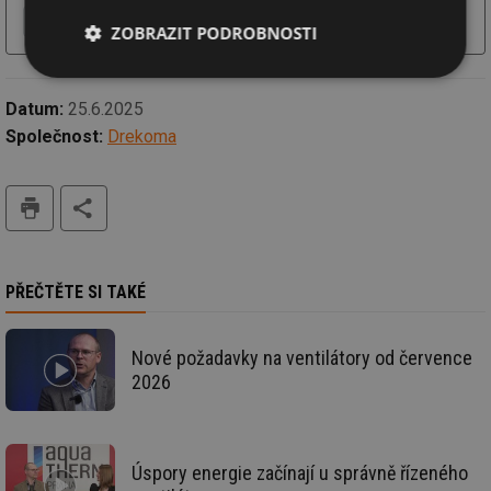
Více o firmě
Chci další informace
Webové stránky
ZOBRAZIT PODROBNOSTI
Nezbytně
Výkonové
Soubory
nutné
soubory
cílení
Datum:
25.6.2025
soubory
Společnost:
Drekoma
tisk
Funkční soubory
Nezařazené
soubory
PŘEČTĚTE SI TAKÉ
Nové požadavky na ventilátory od července
Nezbytně nutné soubory
Výkonové soubory
2026
Soubory cílení
Funkční soubory
Nezařazené soubory
Úspory energie začínají u správně řízeného
Nezbytně nutné soubory cookie umožňují základní