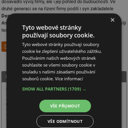
dosavadní vývoj firmy, ale i její pohled do budoucnosti. Ve
druhé generaci se na řízení firmy podílí i syn zakladatele
Dominik Reisinger
jako CTO a Vice President Sales North
×
America. Spolu s dlouholetým CFO
Johannes Part
dále rozvíjí
Tyto webové stránky
technickou stránku produktů a systémů.
používají soubory cookie.
Tyto webové stránky používají soubory
Více informací
cookie ke zlepšení uživatelského zážitku.
Používáním našich webových stránek
souhlasíte se všemi soubory cookie v
souladu s našimi zásadami používání
Drekoma
souborů cookie.
Více informací
SHOW ALL PARTNERS
(1709) →
DREKOMA - výhradní
dovozce vlhkoměrů
a zvlhčovacích systémů
firmy MERLIN Technology
VŠE PŘIJMOUT
GmbH. Úprava a demineralizace vody - reverzní osmoza,obchodní
a zprostředkovatelská činnost, dřevařské stroje a zařízení, zpracování
znaleckých posudků v oboru.
VŠE ODMÍTNOUT