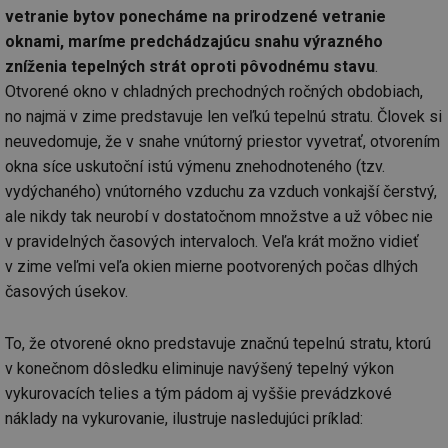
vetranie bytov ponecháme na prirodzené vetranie
oknami, maríme predchádzajúcu snahu výrazného
zníženia tepelných strát oproti pôvodnému stavu
.
Otvorené okno v chladných prechodných ročných obdobiach,
no najmä v zime predstavuje len veľkú tepelnú stratu. Človek si
neuvedomuje, že v snahe vnútorný priestor vyvetrať, otvorením
okna síce uskutoční istú výmenu znehodnoteného (tzv.
vydýchaného) vnútorného vzduchu za vzduch vonkajší čerstvý,
ale nikdy tak neurobí v dostatočnom množstve a už vôbec nie
v pravidelných časových intervaloch. Veľa krát možno vidieť
v zime veľmi veľa okien mierne pootvorených počas dlhých
časových úsekov.
To, že otvorené okno predstavuje značnú tepelnú stratu, ktorú
v konečnom dôsledku eliminuje navýšený tepelný výkon
vykurovacích telies a tým pádom aj vyššie prevádzkové
náklady na vykurovanie, ilustruje nasledujúci príklad: