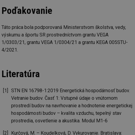
Poďakovanie
id
voda.tzb-
10 let
Te
info.cz
co
po
vy
se
Táto práca bola podporovaná Ministerstvom školstva, vedy,
id
kalkulator.tzb-
1 rok
Te
výskumu a športu SR prostredníctvom grantu VEGA
info.cz
co
1/0303/21, grantu VEGA 1/0304/21 a grantu KEGA 005STU-
po
vy
4/2021.
se
id
oze.tzb-info.cz
10 let
Te
co
po
Literatúra
vy
se
_hjIncludedInSessionSample
1 minuta
Te
Hotjar Ltd
59 sekund
co
oze.tzb-info.cz
STN EN 16798-1:2019 Energetická hospodárnosť budov.
na
Vetranie budov. Časť 1: Vstupné údaje o vnútornom
ab
Ho
prostredí budov na navrhovanie a hodnotenie energetickej
zd
ná
hospodárnosti budov – kvalita vzduchu, tepelný stav
za
vz
prostredia, osvetlenie a akustika. Modul M1-6
de
de
re
Kurčová, M. – Koudelková, D. Vykurovanie. Bratislava: