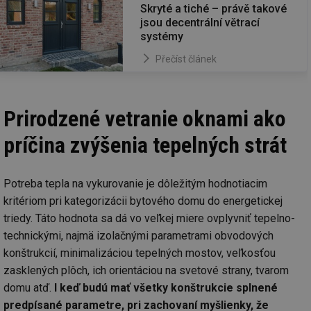
Skryté a tiché – právě takové
jsou decentrální větrací
systémy
Přečíst článek
Prirodzené vetranie oknami ako
príčina zvýšenia tepelných strát
Potreba tepla na vykurovanie je dôležitým hodnotiacim
kritériom pri kategorizácii bytového domu do energetickej
triedy. Táto hodnota sa dá vo veľkej miere ovplyvniť tepelno-
technickými, najmä izolačnými parametrami obvodových
konštrukcií, minimalizáciou tepelných mostov, veľkosťou
zasklených plôch, ich orientáciou na svetové strany, tvarom
domu atď.
I keď budú mať všetky konštrukcie splnené
predpísané parametre, pri zachovaní myšlienky, že