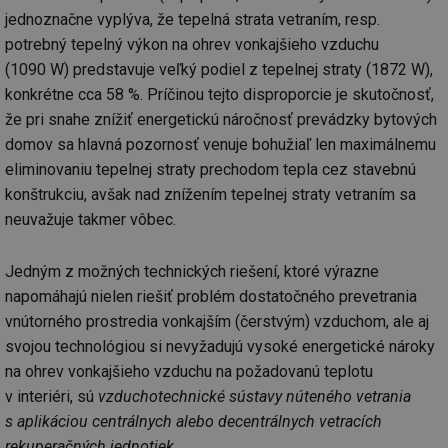
de
jednoznačne vyplýva, že tepelná strata vetraním, resp.
de
re
potrebný tepelný výkon na ohrev vonkajšieho vzduchu
we
(1090 W) predstavuje veľký podiel z tepelnej straty (1872 W),
mv
2 měsíce 4
Te
Airtable
týdny
co
.tzb-info.cz
konkrétne cca 58 %. Príčinou tejto disproporcie je skutočnosť,
po
že pri snahe znížiť energetickú náročnosť prevádzky bytových
sl
už
domov sa hlavná pozornosť venuje bohužiaľ len maximálnemu
int
vý
eliminovaniu tepelnej straty prechodom tepla cez stavebnú
vl
po
konštrukciu, avšak nad znížením tepelnej straty vetraním sa
Air
us
neuvažuje takmer vôbec.
už
pr
int
Jedným z možných technických riešení, ktoré výrazne
tě
napomáhajú nielen riešiť problém dostatočného prevetrania
id
vytapeni.tzb-
10 let
Te
info.cz
co
vnútorného prostredia vonkajším (čerstvým) vzduchom, ale aj
po
vy
svojou technológiou si nevyžadujú vysoké energetické nároky
se
na ohrev vonkajšieho vzduchu na požadovanú teplotu
id
stavba.tzb-
10 let
Te
v interiéri, sú
vzduchotechnické sústavy núteného vetrania
info.cz
co
po
s aplikáciou centrálnych alebo decentrálnych vetracích
vy
se
rekuperačných jednotiek
.