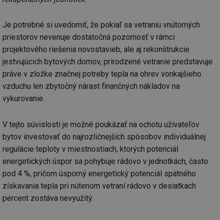
_hjFirstSeen
29 minut
So
Hotjar Ltd
59 sekund
na
.tzb-info.cz
Je potrebné si uvedomiť, že pokiaľ sa vetraniu vnútorných
ab
sl
priestorov nevenuje dostatočná pozornosť v rámci
ce
pr
projektového riešenia novostavieb, ale aj rekonštrukcie
poč
Ne
jestvujúcich bytových domov, prirodzené vetranie predstavuje
žá
práve v zložke značnej potreby tepla na ohrev vonkajšieho
id
in
vzduchu len zbytočný nárast finančných nákladov na
id
forum.tzb-
1 rok
Te
vykurovanie.
info.cz
co
po
vy
se
V tejto súvislosti je možné poukázať na ochotu užívateľov
bytov investovať do najrozličnejších spôsobov individuálnej
_hjIncludedInSessionSample
1 minuta
Te
Hotjar Ltd
59 sekund
co
vetrani.tzb-
regulácie teploty v miestnostiach, ktorých potenciál
na
info.cz
ab
energetických úspor sa pohybuje rádovo v jednotkách, často
Ho
zd
pod 4 %, pričom úsporný energetický potenciál spätného
ná
za
získavania tepla pri nútenom vetraní rádovo v desiatkach
vz
percent zostáva nevyužitý.
de
de
re
we