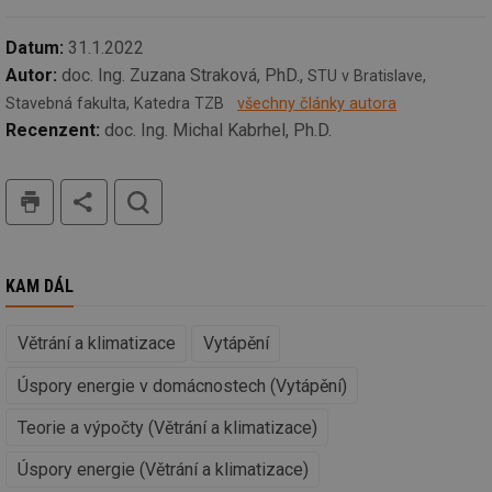
_hjIncludedInSessionSample
1 minuta
Te
Hotjar Ltd
59 sekund
co
kalkulator.tzb-
Datum:
31.1.2022
na
info.cz
ab
Autor:
doc. Ing. Zuzana Straková, PhD.,
STU v Bratislave,
Ho
zd
Stavebná fakulta, Katedra TZB
všechny články autora
ná
Recenzent:
doc. Ing. Michal Kabrhel, Ph.D.
za
vz
de
de
tisk
hledat
re
we
_hjIncludedInSessionSample
1 minuta
Te
Hotjar Ltd
59 sekund
co
voda.tzb-
na
info.cz
ab
KAM DÁL
Ho
zd
ná
Větrání a klimatizace
Vytápění
za
vz
de
Úspory energie v domácnostech (Vytápění)
de
re
we
Teorie a výpočty (Větrání a klimatizace)
__gfp_64b
1 rok
Je
Gemius
Úspory energie (Větrání a klimatizace)
so
.tzb-info.cz
kt