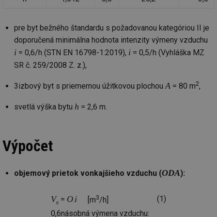
pre byt bežného štandardu s požadovanou kategóriou II je
doporučená minimálna hodnota intenzity výmeny vzduchu
i
i
= 0,6/h (STN EN 16798-1:2019),
= 0,5/h (Vyhláška MZ
SR č. 259/2008 Z. z.),
2
A
3izbový byt s priemernou úžitkovou plochou
= 80 m
,
h
svetlá výška bytu
= 2,6 m.
Výpočet
ODA
objemový prietok vonkajšieho vzduchu (
):
3
V
O
i
(1)
=
.
[m
/h]
e
0,6násobná výmena vzduchu: