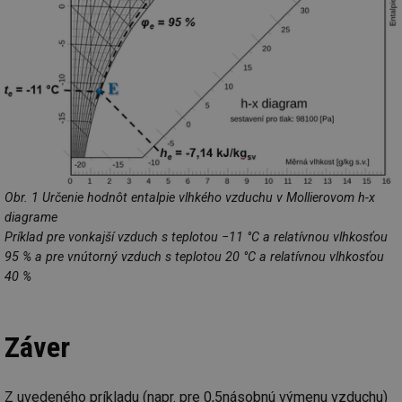
info.cz
co
po
vy
se
_hjAbsoluteSessionInProgress
29 minut
So
Hotjar Ltd
59 sekund
na
.tzb-info.cz
ab
sl
ce
pr
poč
Ne
žá
id
in
Obr. 1 Určenie hodnôt entalpie vlhkého vzduchu v Mollierovom h-x
diagrame
id
vetrani.tzb-
10 let
Te
info.cz
co
Príklad pre vonkajší vzduch s teplotou −11 °C a relatívnou vlhkosťou
po
vy
95 % a pre vnútorný vzduch s teplotou 20 °C a relatívnou vlhkosťou
se
40 %
_hjIncludedInSessionSample
1 minuta
Te
Hotjar Ltd
59 sekund
co
elektro.tzb-
na
info.cz
ab
Záver
Ho
zd
ná
za
vz
Z uvedeného príkladu (napr. pre 0,5násobnú výmenu vzduchu)