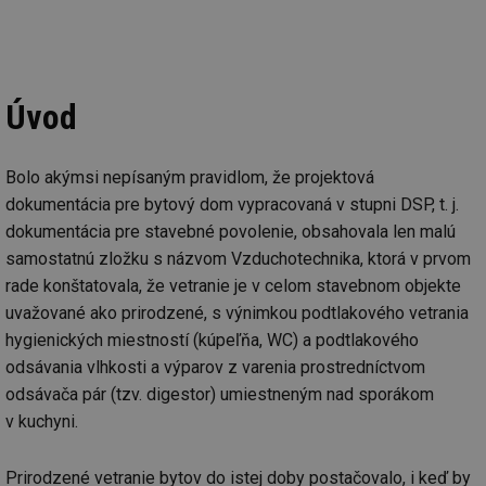
Úvod
Bolo akýmsi nepísaným pravidlom, že projektová
dokumentácia pre bytový dom vypracovaná v stupni DSP, t. j.
dokumentácia pre stavebné povolenie, obsahovala len malú
samostatnú zložku s názvom Vzduchotechnika, ktorá v prvom
rade konštatovala, že vetranie je v celom stavebnom objekte
uvažované ako prirodzené, s výnimkou podtlakového vetrania
hygienických miestností (kúpeľňa, WC) a podtlakového
odsávania vlhkosti a výparov z varenia prostredníctvom
odsávača pár (tzv. digestor) umiestneným nad sporákom
v kuchyni.
Prirodzené vetranie bytov do istej doby postačovalo, i keď by