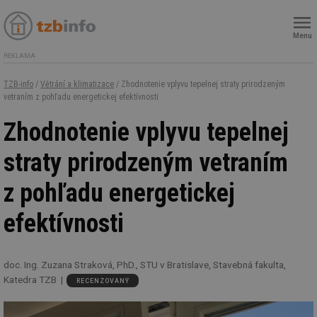
Menu
REKLAMA
TZB-info
/
Větrání a klimatizace
/ Zhodnotenie vplyvu tepelnej straty prirodzeným
vetraním z pohľadu energetickej efektívnosti
Zhodnotenie vplyvu tepelnej
straty prirodzeným vetraním
z pohľadu energetickej
efektívnosti
doc. Ing. Zuzana Straková, PhD., STU v Bratislave, Stavebná fakulta,
Katedra TZB
RECENZOVANÝ