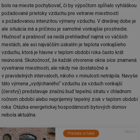
bolo na mieste pochybovať, či by výpočtom spĺňalo vyhláškou
požadované prietoky vzduchu pre vetranie miestností
s požadovanou intenzitou výmeny vzduchu. V dnešnej dobe je
ale situácia iná a príčinou je samotné vonkajšie prostredie.
Hlučnosť a prašnosť sa nedá prehliadnuť najmä vo väčších
mestách, ale asi najväčším úskalím je teplota vonkajšieho
vzduchu, ktorá je hlavne v teplom období roka často krát
neúnosná. Skutočnosť, že každé otvorenie okna síce znamená
vyvetranie miestnosti, ale nikdy nie dostatočné a
v pravidelných intervaloch, nikoho v minulosti netrápila. Navyše
táto výmena „vydýchaného“ vzduchu za vzduch vonkajší
(čerstvý) predstavuje značnú buď tepelnú stratu v chladnom
ročnom období alebo nepríjemný tepelný zisk v teplom období
roka. Otázka energetickej hospodárnosti bytových domov
nebola aktuálna.
Přečtěte si také