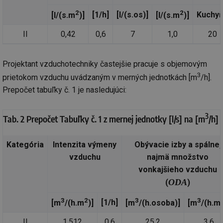
2
2
[1/h]
[l/(s.os)]
Kuchy
[l/(s.m
)]
[l/(s.m
)]
II
0,42
0,6
7
1,0
20
Projektant vzduchotechniky častejšie pracuje s objemovým
3
prietokom vzduchu uvádzaným v merných jednotkách [m
/h].
Prepočet tabuľky č. 1 je nasledujúci:
3
Tab. 2 Prepočet Tabuľky č. 1 z mernej jednotky [l/s] na [m
/h]
Kategória
Intenzita výmeny
Obývacie izby a spálne,
vzduchu
najmä množstvo
vonkajšieho vzduchu
ODA
(
)
3
2
3
3
[1/h]
[m
/(h.m
)]
[m
/(h.osoba)]
[m
/(h.m
II
1,512
0,6
25,2
3,6