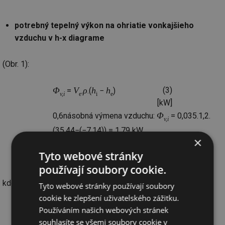
potrebný tepelný výkon na ohriatie vonkajšieho
vzduchu v h-x diagrame
(Obr. 1):
Φ
V
ρ
h
h
(3)
=
.
.(
−
)
v,i
e
i
e
[kW]
Φ
0,6násobná výmena vzduchu:
= 0,035.1,2.
v,i
(35,44−(−7,14)) = 1,79 kW
×
Φ
0,5násobná výmena vzduchu:
= 0,029.1,2.
v,i
Tyto webové stránky
(35,44−(−7,14)) = 1,48 kW
používají soubory cookie.
kde je
Tyto webové stránky používají soubory
cookie ke zlepšení uživatelského zážitku.
V
objemový prietok vonkajšieho
e
Používáním našich webových stránek
3
vzduchu [m
/s],
souhlasíte se všemi soubory cookie v