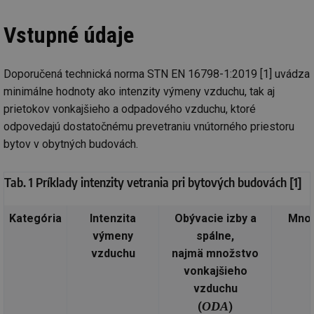
Vstupné údaje
Doporučená technická norma STN EN 16798-1:2019 [1] uvádza
minimálne hodnoty ako intenzity výmeny vzduchu, tak aj
prietokov vonkajšieho a odpadového vzduchu, ktoré
odpovedajú dostatočnému prevetraniu vnútorného priestoru
bytov v obytných budovách.
Tab. 1 Príklady intenzity vetrania pri bytových budovách [1]
Kategória
Intenzita
Obývacie izby a
Množ
výmeny
spálne,
vzduchu
najmä množstvo
vonkajšieho
vzduchu
ODA
(
)