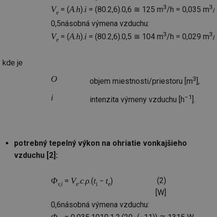
3
3
V
A
h
i
= (
.
).
= (80.2,6).0,6 ≅ 125 m
/h = 0,035 m
/
e
0,5násobná výmena vzduchu:
3
3
V
A
h
i
= (
.
).
= (80.2,6).0,5 ≅ 104 m
/h = 0,029 m
/
e
kde je
O
3
objem miestnosti/priestoru [m
],
i
−1
intenzita výmeny vzduchu [h
].
potrebný tepelný výkon na ohriatie vonkajšieho
vzduchu [2]:
Φ
V
c
ρ
t
t
(2)
=
.
.
.(
−
)
v,i
e
i
e
[W]
0,6násobná výmena vzduchu: