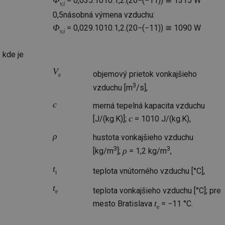
Φ
= 0,035.1010.1,2.(20−(−11)) ≅ 1315 W
v,i
0,5násobná výmena vzduchu:
Φ
= 0,029.1010.1,2.(20−(−11)) ≅ 1090 W
v,i
kde je
V
objemový prietok vonkajšieho
e
3
vzduchu [m
/s],
c
merná tepelná kapacita vzduchu
c
[J/(kg.K)];
= 1010 J/(kg.K),
ρ
hustota vonkajšieho vzduchu
3
3
ρ
[kg/m
];
= 1,2 kg/m
,
t
teplota vnútorného vzduchu [°C],
i
t
teplota vonkajšieho vzduchu [°C]; pre
e
t
mesto Bratislava
= −11 °C.
e