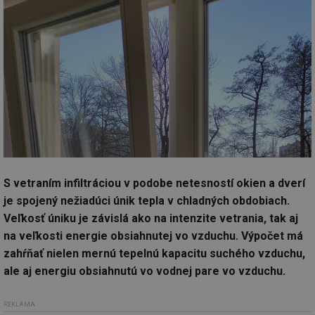
S vetraním infiltráciou v podobe netesností okien a dverí
je spojený nežiadúci únik tepla v chladných obdobiach.
Veľkosť úniku je závislá ako na intenzite vetrania, tak aj
na veľkosti energie obsiahnutej vo vzduchu. Výpočet má
zahŕňať nielen mernú tepelnú kapacitu suchého vzduchu,
ale aj energiu obsiahnutú vo vodnej pare vo vzduchu.
REKLAMA