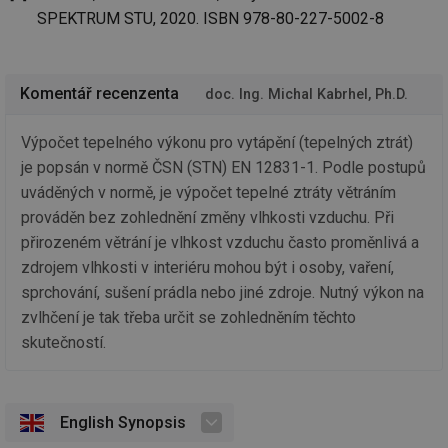
we
SPEKTRUM STU, 2020. ISBN 978-80-227-5002-8
_dc_gtm_UA-5901706-1
.tzb-info.cz
58 sekund
Te
co
př
w
po
Komentář recenzenta
doc. Ing. Michal Kabrhel, Ph.D.
Sp
Go
da
Výpočet tepelného výkonu pro vytápění (tepelných ztrát)
kó
Po
je popsán v normě ČSN (STN) EN 12831-1. Podle postupů
lz
za
uváděných v normě, je výpočet tepelné ztráty větráním
nu
be
prováděn bez zohlednění změny vlhkosti vzduchu. Při
sk
přirozeném větrání je vlhkost vzduchu často proměnlivá a
fu
sp
zdrojem vlhkosti v interiéru mohou být i osoby, vaření,
ná
je
sprchování, sušení prádla nebo jiné zdroje. Nutný výkon na
kte
id
zvlhčení je tak třeba určit se zohledněním těchto
př
úč
skutečností.
An
id
energetika.tzb-
10 let
Te
info.cz
co
po
English Synopsis
vy
se