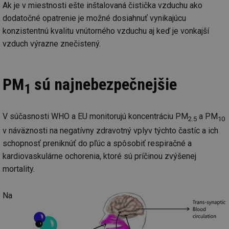
Ak je v miestnosti ešte inštalovaná čistička vzduchu ako
dodatočné opatrenie je možné dosiahnuť vynikajúcu
konzistentnú kvalitu vnútorného vzduchu aj keď je vonkajší
vzduch výrazne znečistený.
PM
sú najnebezpečnejšie
1
V súčasnosti WHO a EU monitorujú koncentráciu PM
a PM
2.5
10
v náväznosti na negatívny zdravotný vplyv týchto častíc a ich
schopnosť preniknúť do pľúc a spôsobiť respiračné a
kardiovaskulárne ochorenia, ktoré sú príčinou zvýšenej
mortality.
Na