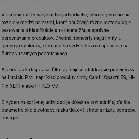
soubory
V súčasnosti to nie je úplne jednoduché, lebo regionálne sú
rozdiely medzi normami, ktoré používajú rôzne metodológie
Funkční soubory
Nezařazené
soubory
testovania a klasifikácie a to neumožňuje správne
porovnávanie produktov. Dnešné štandarty majú limity a
generujú výsledky, ktoré nie sú vždy odrazom správania sa
filtrov v reálnych podmienkach.
Aj dnes sú k dispozícii filtre spĺňajúce striktnejšie požiadavky
Nezbytně nutné soubory
Výkonové soubory
na filtráciu PM
napríklad produkty firmy Camfil Opakfil ES, Hi-
1
Soubory cílení
Funkční soubory
Flo XLT7 alebo HI FLO M7.
Nezařazené soubory
S výberom správnej účinnosti je dôležité zohľadniť aj ďalšie
Nezbytně nutné soubory cookie umožňují základní
funkce webových stránek, jako je přihlášení
parametre ako životnosť, nízka tlaková strata a nízka spotreba
uživatele a správa účtu. Webové stránky nelze bez
nezbytně nutných souborů cookie správně používat.
energie.
Provider
/
Název
Vyprší
Po
Doména