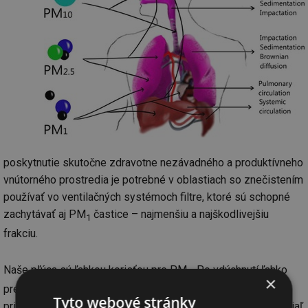
poskytnutie skutočne zdravotne nezávadného a produktívneho
vnútorného prostredia je potrebné v oblastiach so znečistením
používať vo ventilačných systémoch filtre, ktoré sú schopné
zachytávať aj PM
častice – najmenšiu a najškodlivejšiu
1
frakciu.
Naše pľúca sú ľahkou korisťou pre PM
. Po vdýchnutí ľahko
1
×
prenikajú hlboko do pľúc kde je podstatná časť schopná
Tyto webové stránky
priamo preniknúť cez pľúcne alveoly do krvného riečišťa odkiaľ