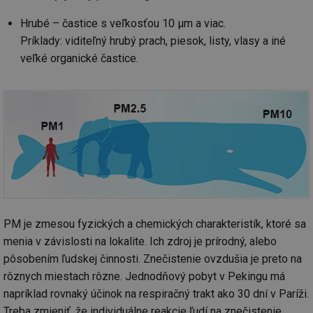
Hrubé – častice s veľkosťou 10 µm a viac.
Príklady: viditeľný hrubý prach, piesok, listy, vlasy a iné
veľké organické častice.
PM je zmesou fyzických a chemických charakteristík, ktoré sa
menia v závislosti na lokalite. Ich zdroj je prírodný, alebo
pôsobením ľudskej činnosti. Znečistenie ovzdušia je preto na
rôznych miestach rôzne. Jednodňový pobyt v Pekingu má
napríklad rovnaký účinok na respiračný trakt ako 30 dní v Paríži.
Treba zmieniť, že individuálne reakcie ľudí na znečistenie