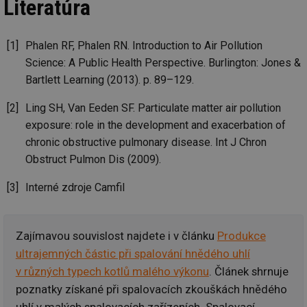
Literatúra
g_state
.forum.tzb-
Zavřením
Sl
info.cz
prohlížeče
př
po
g_csrf_token
.forum.tzb-
Zavřením
Sl
Phalen RF, Phalen RN. Introduction to Air Pollution
info.cz
prohlížeče
př
po
Science: A Public Health Perspective. Burlington: Jones &
Bartlett Learning (2013). p. 89–129.
id
konference.tzb-
1 rok
Te
info.cz
co
po
Ling SH, Van Eeden SF. Particulate matter air pollution
vy
se
exposure: role in the development and exacerbation of
_hjAbsoluteSessionInProgress
29 minut
So
Hotjar Ltd
chronic obstructive pulmonary disease. Int J Chron
59 sekund
na
.tzb-info.cz
ab
Obstruct Pulmon Dis (2009).
sl
ce
Interné zdroje Camfil
pr
poč
Ne
žá
id
Zajímavou souvislost najdete i v článku
Produkce
in
ultrajemných částic při spalování hnědého uhlí
id
vetrani.tzb-
10 let
Te
info.cz
co
v různých typech kotlů malého výkonu
. Článek shrnuje
po
vy
poznatky získané při spalovacích zkouškách hnědého
se