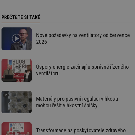
ab
Ho
zd
ná
PŘEČTĚTE SI TAKÉ
za
vz
de
de
Nové požadavky na ventilátory od července
re
we
2026
_dc_gtm_UA-5901706-1
.tzb-info.cz
58 sekund
Te
co
př
w
po
Úspory energie začínají u správně řízeného
Sp
ventilátoru
Go
da
kó
Po
lz
za
Materiály pro pasivní regulaci vlhkosti
nu
be
mohou řešit vlhkostní špičky
sk
fu
sp
ná
je
kte
Transformace na poskytovatele zdravého
id