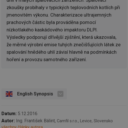
uhlí v malých spalovacích zařízeních. Spalovací
_hjIncludedInSessionSample
1 minuta
Te
Hotjar Ltd
59 sekund
co
elektro.tzb-
zkoušky probíhaly v typických teplovodních kotlích při
na
info.cz
jmenovitém výkonu. Charakterizace ultrajemných
ab
Ho
prachových částic byla prováděna pomocí
zd
ná
nízkotlakého kaskádového impaktoru DLPI.
za
vz
Výsledky podporují dřívější zjištění, která ukazovala,
de
de
že měrné výrobní emise tuhých znečišťujících látek ze
re
we
spalování hnědého uhlí závisí hlavně na podmínkách
mv
2 měsíce 4
Te
hoření a provozu samotného zařízení.
Airtable
týdny
co
.tzb-info.cz
po
sl
už
int
vý
vl
po
English Synopsis
Air
us
už
pr
int
Datum:
5.12.2016
tě
Autor:
Ing. František Bálint,
Camfil s.r.o., Levice, Slovensko
id
vytapeni.tzb-
10 let
Te
info.cz
co
všechny články autora