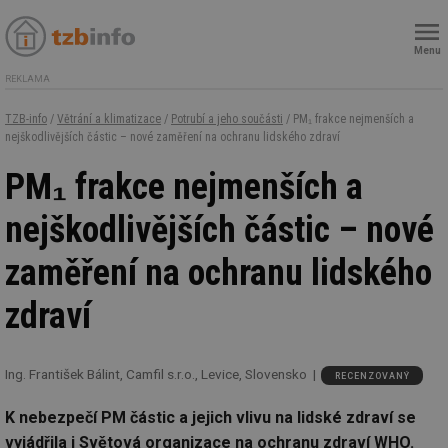
Menu
REKLAMA
TZB-info
/
Větrání a klimatizace
/
Potrubí a jeho součásti
/ PM₁ frakce nejmenších a
nejškodlivějších částic – nové zaměření na ochranu lidského zdraví
PM₁ frakce nejmenších a
nejškodlivějších částic – nové
zaměření na ochranu lidského
zdraví
Ing. František Bálint, Camfil s.r.o., Levice, Slovensko
RECENZOVANÝ
K nebezpečí PM částic a jejich vlivu na lidské zdraví se
vyjádřila i Světová organizace na ochranu zdraví WHO.