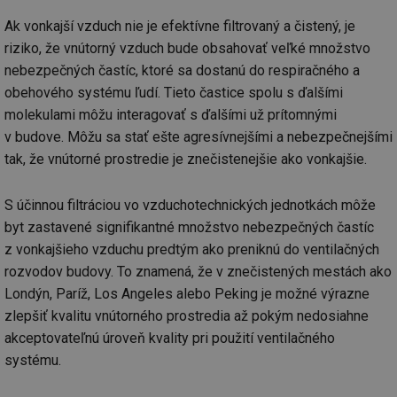
Ak vonkajší vzduch nie je efektívne filtrovaný a čistený, je
riziko, že vnútorný vzduch bude obsahovať veľké množstvo
nebezpečných častíc, ktoré sa dostanú do respiračného a
obehového systému ľudí. Tieto častice spolu s ďalšími
molekulami môžu interagovať s ďalšími už prítomnými
v budove. Môžu sa stať ešte agresívnejšími a nebezpečnejšími
tak, že vnútorné prostredie je znečistenejšie ako vonkajšie.
S účinnou filtráciou vo vzduchotechnických jednotkách môže
byt zastavené signifikantné množstvo nebezpečných častíc
z vonkajšieho vzduchu predtým ako preniknú do ventilačných
rozvodov budovy. To znamená, že v znečistených mestách ako
Londýn, Paríž, Los Angeles alebo Peking je možné výrazne
zlepšiť kvalitu vnútorného prostredia až pokým nedosiahne
akceptovateľnú úroveň kvality pri použití ventilačného
systému.