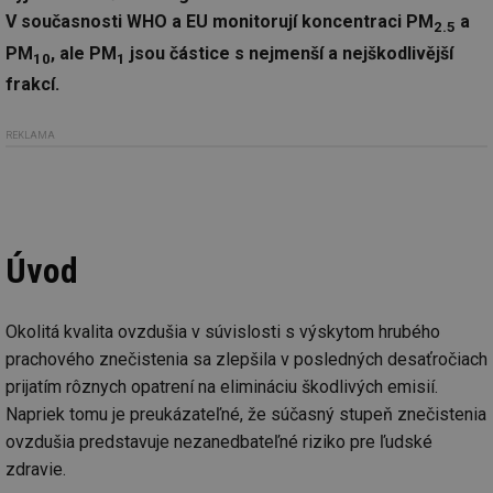
V současnosti WHO a EU monitorují koncentraci PM
a
2.5
PM
, ale PM
jsou částice s nejmenší a nejškodlivější
10
1
frakcí.
REKLAMA
Úvod
Okolitá kvalita ovzdušia v súvislosti s výskytom hrubého
prachového znečistenia sa zlepšila v posledných desaťročiach
prijatím rôznych opatrení na elimináciu škodlivých emisií.
Napriek tomu je preukázateľné, že súčasný stupeň znečistenia
ovzdušia predstavuje nezanedbateľné riziko pre ľudské
zdravie.