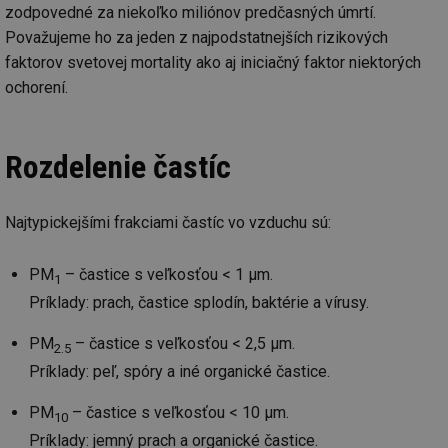
zodpovedné za niekoľko miliónov predčasných úmrtí.
Považujeme ho za jeden z najpodstatnejších rizikových
faktorov svetovej mortality ako aj iniciačný faktor niektorých
ochorení.
Rozdelenie častíc
Najtypickejšími frakciami častíc vo vzduchu sú:
PM
– častice s veľkosťou < 1 µm.
1
Príklady: prach, častice splodín, baktérie a vírusy.
PM
– častice s veľkosťou < 2,5 µm.
2.5
Príklady: peľ, spóry a iné organické častice.
PM
– častice s veľkosťou < 10 µm.
10
Príklady: jemný prach a organické častice.