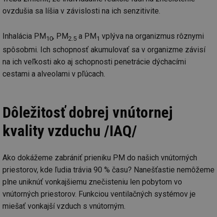
ovzdušia sa líšia v závislosti na ich senzitivite.
Inhalácia PM
, PM
a PM
vplýva na organizmus rôznymi
10
2.5
1
spôsobmi. Ich schopnosť akumulovať sa v organizme závisí
na ich veľkosti ako aj schopnosti penetrácie dýchacími
cestami a alveolami v pľúcach.
Dôležitosť dobrej vnútornej
kvality vzduchu /IAQ/
Ako dokážeme zabrániť prieniku PM do našich vnútorných
priestorov, kde ľudia trávia 90 % času? Nanešťastie nemôžeme
plne uniknúť vonkajšiemu znečisteniu len pobytom vo
vnútorných priestorov. Funkciou ventilačných systémov je
miešať vonkajší vzduch s vnútorným.