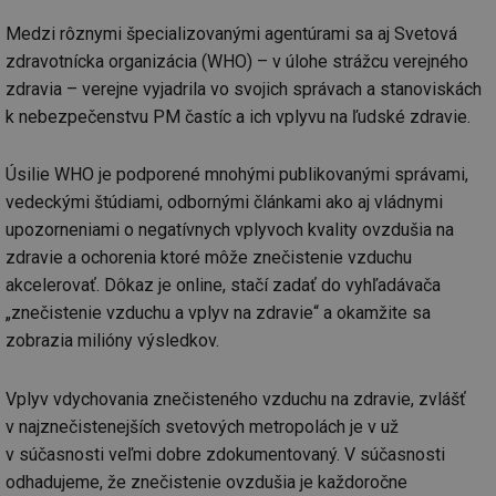
Medzi rôznymi špecializovanými agentúrami sa aj Svetová
zdravotnícka organizácia (WHO) – v úlohe strážcu verejného
zdravia – verejne vyjadrila vo svojich správach a stanoviskách
k nebezpečenstvu PM častíc a ich vplyvu na ľudské zdravie.
Úsilie WHO je podporené mnohými publikovanými správami,
vedeckými štúdiami, odbornými článkami ako aj vládnymi
upozorneniami o negatívnych vplyvoch kvality ovzdušia na
zdravie a ochorenia ktoré môže znečistenie vzduchu
akcelerovať. Dôkaz je online, stačí zadať do vyhľadávača
„znečistenie vzduchu a vplyv na zdravie“ a okamžite sa
zobrazia milióny výsledkov.
Vplyv vdychovania znečisteného vzduchu na zdravie, zvlášť
v najznečistenejších svetových metropolách je v už
v súčasnosti veľmi dobre zdokumentovaný. V súčasnosti
odhadujeme, že znečistenie ovzdušia je každoročne