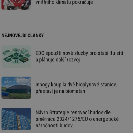
vnitřního klimatu pokračuje
př
úč
An
id
energetika.tzb-
10 let
Te
info.cz
co
po
vy
NEJNOVĚJŠÍ ČLÁNKY
se
_hjIncludedInSessionSample
1 minuta
Te
Hotjar Ltd
59 sekund
co
kalkulator.tzb-
na
EDC spouští nové služby pro stabilitu sítí
info.cz
ab
a plánuje další rozvoj
Ho
zd
ná
za
vz
de
innogy koupila dvě bioplynové stanice,
de
re
přestaví je na biometan
we
_hjIncludedInSessionSample
1 minuta
Te
Hotjar Ltd
59 sekund
co
voda.tzb-
na
info.cz
Návrh Strategie renovací budov dle
ab
směrnice 2024/1275/EU o energetické
Ho
zd
náročnosti budov
ná
za