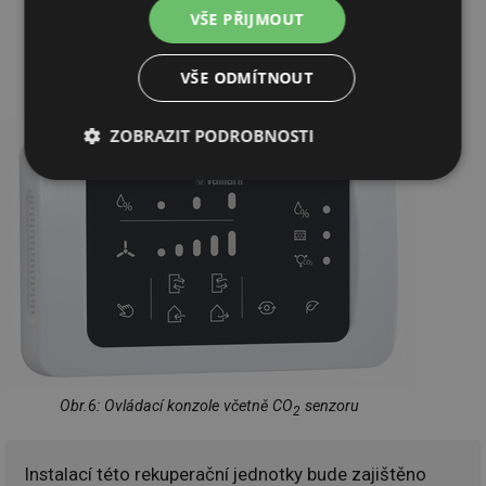
VŠE PŘIJMOUT
VŠE ODMÍTNOUT
Obr. 5: Dálkové ovládání
ZOBRAZIT PODROBNOSTI
Nezbytně
Výkonové
Soubory
nutné
soubory
cílení
soubory
Funkční soubory
Nezařazené
soubory
Obr.6: Ovládací konzole včetně CO
senzoru
2
Nezbytně nutné soubory
Výkonové soubory
Instalací této rekuperační jednotky bude zajištěno