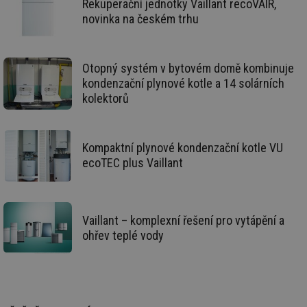
Rekuperační jednotky Vaillant recoVAIR,
info.cz
co
po
novinka na českém trhu
vy
se
id
oze.tzb-info.cz
10 let
Te
co
Otopný systém v bytovém domě kombinuje
po
vy
kondenzační plynové kotle a 14 solárních
se
kolektorů
_hjIncludedInSessionSample
1 minuta
Te
Hotjar Ltd
59 sekund
co
oze.tzb-info.cz
na
ab
Kompaktní plynové kondenzační kotle VU
Ho
zd
ecoTEC plus Vaillant
ná
za
vz
de
de
re
Vaillant – komplexní řešení pro vytápění a
we
ohřev teplé vody
_dc_gtm_UA-5901706-1
.tzb-info.cz
58 sekund
Te
co
př
w
po
Sp
Go