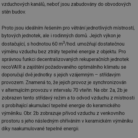
vzduchových kanálů, neboť jsou zabudovány do obvodových
stěn budov.
Proto jsou ideálním řešením pro větrání jednotlivých místností,
bytových jednotek, ale i rodinných domů. Jejich výkon je
3
dostačující, s hodnotou 60 m
/hod. umožňují dostatečnou
výměnu vzduchu bez ztráty tepelné energie z objektu. Pro
správnou funkci decentralizovaných rekuperačních jednotek
recoVAIR a zajištění požadovaného optimálního klimatu se
doporučují dvě jednotky s jejich vzájemným – střídavým
provozem. Znamená to, že jejich provoz je synchronizován
v alternujícím provozu v intervalu 70 vteřin. Na obr. 2a, 2b je
zobrazen tento střídavý režim a to odvod vzduchu z místnosti
s probíhající akumulací tepelné energie do keramického
výměníku. Obr. 2b zobrazuje přívod vzduchu z venkovního
prostoru s jeho následným ohříváním v keramickém výměníku
díky naakumulované tepelné energii.