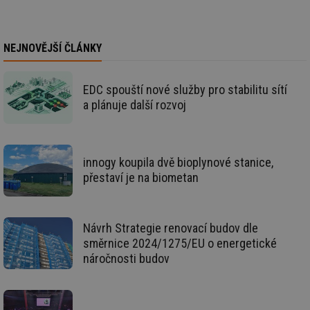
vz
de
de
re
we
NEJNOVĚJŠÍ ČLÁNKY
_hjIncludedInSessionSample
1 minuta
Te
Hotjar Ltd
59 sekund
co
voda.tzb-
na
info.cz
EDC spouští nové služby pro stabilitu sítí
ab
a plánuje další rozvoj
Ho
zd
ná
za
vz
de
innogy koupila dvě bioplynové stanice,
de
re
přestaví je na biometan
we
__gfp_64b
1 rok
Je
Gemius
so
.tzb-info.cz
kt
Návrh Strategie renovací budov dle
spr
da
směrnice 2024/1275/EU o energetické
co
náročnosti budov
ná
we
__cf_bm
29 minut
Te
Cloudflare Inc.
59 sekund
co
.vimeo.com
po