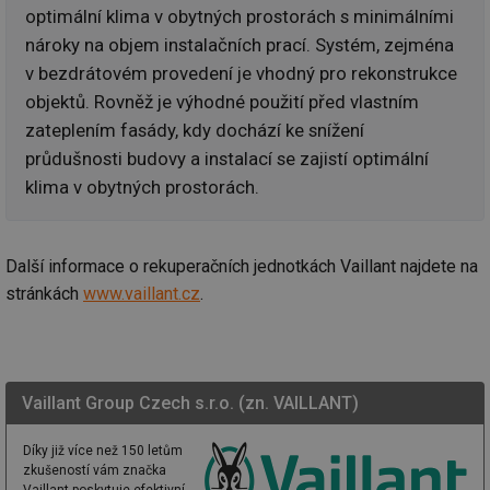
optimální klima v obytných prostorách s minimálními
Soubory cílení
Funkční soubory
nároky na objem instalačních prací. Systém, zejména
Nezařazené soubory
v bezdrátovém provedení je vhodný pro rekonstrukce
Nezbytně nutné soubory cookie umožňují základní
objektů. Rovněž je výhodné použití před vlastním
funkce webových stránek, jako je přihlášení
uživatele a správa účtu. Webové stránky nelze bez
zateplením fasády, kdy dochází ke snížení
nezbytně nutných souborů cookie správně používat.
průdušnosti budovy a instalací se zajistí optimální
Provider
/
Název
Vyprší
Po
klima v obytných prostorách.
Doména
g_state
.forum.tzb-
Zavřením
Sl
info.cz
prohlížeče
př
po
Další informace o rekuperačních jednotkách Vaillant najdete na
g_csrf_token
.forum.tzb-
Zavřením
Sl
stránkách
www.vaillant.cz
.
info.cz
prohlížeče
př
po
id
konference.tzb-
1 rok
Te
info.cz
co
po
vy
Vaillant Group Czech s.r.o. (zn. VAILLANT)
se
_hjAbsoluteSessionInProgress
29 minut
So
Hotjar Ltd
Díky již více než 150 letům
59 sekund
na
.tzb-info.cz
ab
zkušeností vám značka
sl
Vaillant poskytuje efektivní