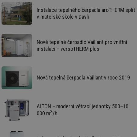
Ne
žá
id
Instalace tepelného čerpadla aroTHERM split
in
v mateřské škole v Davli
id
forum.tzb-
1 rok
Te
info.cz
co
po
vy
se
Nové tepelné čerpadlo Vaillant pro vnitřní
instalaci – versoTHERM plus
_hjIncludedInSessionSample
1 minuta
Te
Hotjar Ltd
59 sekund
co
vetrani.tzb-
na
info.cz
ab
Ho
zd
ná
Nová tepelná čerpadla Vaillant v roce 2019
za
vz
de
de
re
we
ALTON – moderní větrací jednotky 500–10
id
voda.tzb-
10 let
Te
3
000 m
/h
info.cz
co
po
vy
se
id
kalkulator.tzb-
1 rok
Te