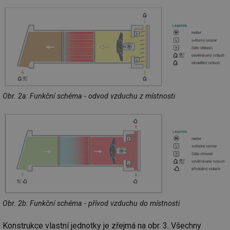
Obr. 2a: Funkční schéma - odvod vzduchu z místnosti
Obr. 2b: Funkční schéma - přívod vzduchu do místnosti
Konstrukce vlastní jednotky je zřejmá na obr. 3. Všechny