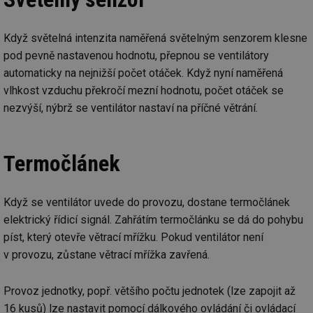
Když světelná intenzita naměřená světelným senzorem klesne
pod pevně nastavenou hodnotu, přepnou se ventilátory
automaticky na nejnižší počet otáček. Když nyní naměřená
vlhkost vzduchu překročí mezní hodnotu, počet otáček se
nezvýší, nýbrž se ventilátor nastaví na příčné větrání.
Termočlánek
Když se ventilátor uvede do provozu, dostane termočlánek
elektrický řídicí signál. Zahřátím termočlánku se dá do pohybu
píst, který otevře větrací mřížku. Pokud ventilátor není
v provozu, zůstane větrací mřížka zavřená.
Provoz jednotky, popř. většího počtu jednotek (lze zapojit až
16 kusů) lze nastavit pomocí dálkového ovládání či ovládací