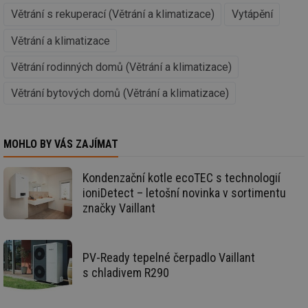
už
Větrání s rekuperací (Větrání a klimatizace)
Vytápění
int
vý
vl
Větrání a klimatizace
po
Air
Větrání rodinných domů (Větrání a klimatizace)
us
už
pr
Větrání bytových domů (Větrání a klimatizace)
int
tě
id
vytapeni.tzb-
10 let
Te
info.cz
co
MOHLO BY VÁS ZAJÍMAT
po
vy
se
Kondenzační kotle ecoTEC s technologií
id
stavba.tzb-
10 let
Te
ioniDetect – letošní novinka v sortimentu
info.cz
co
po
značky Vaillant
vy
se
_hjFirstSeen
29 minut
So
Hotjar Ltd
59 sekund
na
.tzb-info.cz
PV-Ready tepelné čerpadlo Vaillant
ab
sl
s chladivem R290
ce
pr
poč