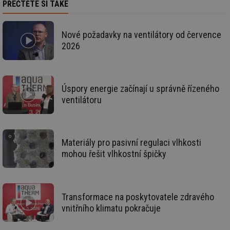
PŘEČTĚTE SI TAKÉ
da
kó
Po
lz
za
Nové požadavky na ventilátory od července
nu
2026
be
sk
fu
sp
ná
je
Úspory energie začínají u správně řízeného
kte
id
ventilátoru
př
úč
An
id
energetika.tzb-
10 let
Te
Materiály pro pasivní regulaci vlhkosti
info.cz
co
po
mohou řešit vlhkostní špičky
vy
se
_hjIncludedInSessionSample
1 minuta
Te
Hotjar Ltd
59 sekund
co
kalkulator.tzb-
na
info.cz
Transformace na poskytovatele zdravého
ab
Ho
vnitřního klimatu pokračuje
zd
ná
za