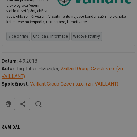
ce
a ekologická řešení
pr
v oblasti vytápění, ohřevu
poč
Ne
vody, chlazení či větrání. V sortimentu najdete kondenzační i elektrické
žá
kotle, tepelná čerpadla, rekuperace, klimatizace, ...
id
in
Více o firmě
Chci další informace
Webové stránky
id
vetrani.tzb-
10 let
Te
info.cz
co
po
vy
se
Datum:
4.9.2018
_hjIncludedInSessionSample
1 minuta
Te
Hotjar Ltd
59 sekund
co
elektro.tzb-
Autor:
Ing. Libor Hrabačka,
Vaillant Group Czech s.r.o. (zn.
na
info.cz
VAILLANT)
ab
Ho
Společnost:
Vaillant Group Czech s.r.o. (zn. VAILLANT)
zd
ná
za
vz
tisk
hledat
de
de
re
we
mv
2 měsíce 4
Te
Airtable
KAM DÁL
týdny
co
.tzb-info.cz
po
sl