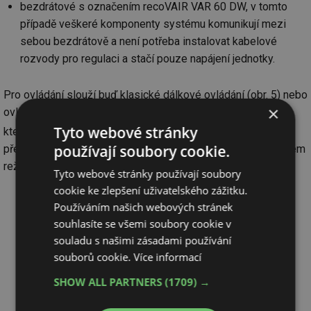
bezdrátové s označením recoVAIR VAR 60 DW, v tomto
případě veškeré komponenty systému komunikují mezi
sebou bezdrátově a není potřeba instalovat kabelové
rozvody pro regulaci a stačí pouze napájení jednotky.
Pro ovládání slouží buď klasické dálkové ovládání (obr. 5) nebo
×
ovládací konzole (obr. 6), jejíž součástí je rovněž čidlo CO
,
2
Tyto webové stránky
které je nastaveno na pevnou hodnotu 1000 ppm. Při
používají soubory cookie.
překročení této hodnoty dojde k aktivaci jednotek v příslušném
režimu.
Tyto webové stránky používají soubory
cookie ke zlepšení uživatelského zážitku.
Používáním našich webových stránek
souhlasíte se všemi soubory cookie v
souladu s našimi zásadami používání
souborů cookie.
Více informací
SHOW ALL PARTNERS
(1709) →