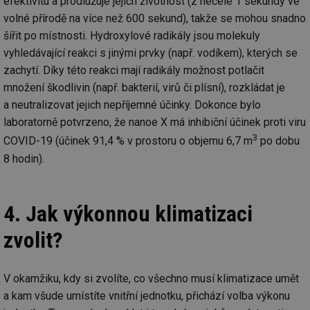
efektivitu a prodlužuje jejich životnost (z necelé 1 sekundy ve
volné přírodě na více než 600 sekund), takže se mohou snadno
šířit po místnosti. Hydroxylové radikály jsou molekuly
vyhledávající reakci s jinými prvky (např. vodíkem), kterých se
zachytí. Díky této reakci mají radikály možnost potlačit
množení škodlivin (např. bakterií, virů či plísní), rozkládat je
a neutralizovat jejich nepříjemné účinky. Dokonce bylo
laboratorně potvrzeno, že nanoe X má inhibiční účinek proti viru
3
COVID-19 (účinek 91,4 % v prostoru o objemu 6,7 m
po dobu
8 hodin).
4. Jak výkonnou klimatizaci
zvolit?
V okamžiku, kdy si zvolíte, co všechno musí klimatizace umět
a kam všude umístíte vnitřní jednotku, přichází volba výkonu