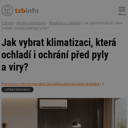
Menu
TZB-info
/
Větrání a klimatizace
/
Klimatizace a chlazení
/ Jak vybrat klimatizaci, která
ochladí i ochrání před pyly a viry?
Jak vybrat klimatizaci, která
ochladí i ochrání před pyly
a viry?
Panasonic (divize tepelná čerpadla a klimatizační technika)
SPONZOROVÁNO