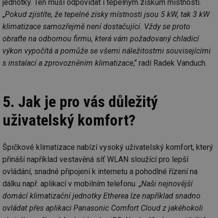
jednotky. Ten musí odpovídat i tepelným ziskům místnosti.
„
Pokud zjistíte, že tepelné zisky místnosti jsou 5 kW, tak 3 kW
klimatizace samozřejmě není dostačující. Vždy se proto
obraťte na odbornou firmu, která vám požadovaný chladicí
výkon vypočítá a pomůže se všemi náležitostmi souvisejícími
s instalací a zprovozněním klimatizace
,“ radí Radek Vanduch.
5. Jak je pro vás důležitý
uživatelský komfort?
Špičkové klimatizace nabízí vysoký uživatelský komfort, který
přináší například vestavěná síť WLAN sloužící pro lepší
ovládání, snadné připojení k internetu a pohodlné řízení na
dálku např. aplikací v mobilním telefonu. „
Naši nejnovější
domácí klimatizační jednotky Etherea lze například snadno
ovládat přes aplikaci Panasonic Comfort Cloud z jakéhokoli