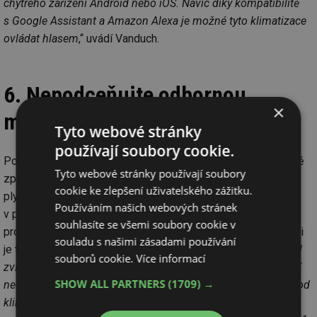
chytrého zařízení Android nebo iOS. Navíc díky kompatibilitě
s Google Assistant a Amazon Alexa je možné tyto klimatizace
ovládat hlasem
,“ uvádí Vanduch.
6. Nepodceňujte odbornou
×
montáž a servis!
Tyto webové stránky
používají soubory cookie.
Počítejte s tím, že klimatizaci smí naistalovat pouze odborně
Tyto webové stránky používají soubory
způsobilá osoba, která má certifikaci na nakládání s tzv. f-
cookie ke zlepšení uživatelského zážitku.
plyny. Za odbornou montáž zaplatíte podle obtížnosti
Používáním našich webových stránek
v průměru 10 000 Kč, ale budete mít jistotu profesionálního
souhlasíte se všemi soubory cookie v
provedení a platnou záruku na klimatizaci. Každou klimatizaci
souladu s našimi zásadami používání
je třeba čistit a podrobit profesionální revizi. „
Zručný uživatel
souborů cookie.
Více informací
zvládne vyčistit filtr i výparník zařízení i sám, nicméně čištění
SHOW ALL PARTNERS
(1709) →
nenahrazuje servis, kdy se odborně kontroluje komplexní chod
klimatizace a těsnost chladivového okruhu. Mnohdy tak lze