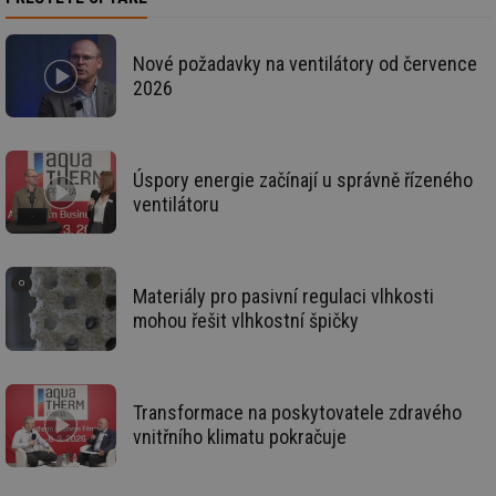
info.cz
co
po
vy
se
Nové požadavky na ventilátory od července
id
oze.tzb-info.cz
10 let
Te
2026
co
po
vy
se
_hjIncludedInSessionSample
1 minuta
Te
Hotjar Ltd
Úspory energie začínají u správně řízeného
59 sekund
co
oze.tzb-info.cz
ventilátoru
na
ab
Ho
zd
ná
za
Materiály pro pasivní regulaci vlhkosti
vz
de
mohou řešit vlhkostní špičky
de
re
we
_dc_gtm_UA-5901706-1
.tzb-info.cz
58 sekund
Te
co
Transformace na poskytovatele zdravého
př
vnitřního klimatu pokračuje
w
po
Sp
Go