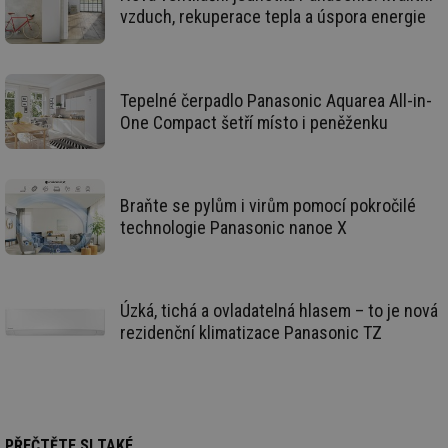
žá
vzduch, rekuperace tepla a úspora energie
id
in
id
forum.tzb-
1 rok
Te
info.cz
co
po
Tepelné čerpadlo Panasonic Aquarea All-in-
vy
One Compact šetří místo i peněženku
se
_hjIncludedInSessionSample
1 minuta
Te
Hotjar Ltd
59 sekund
co
vetrani.tzb-
na
info.cz
ab
Braňte se pylům i virům pomocí pokročilé
Ho
zd
technologie Panasonic nanoe X
ná
za
vz
de
de
re
Úzká, tichá a ovladatelná hlasem – to je nová
we
rezidenční klimatizace Panasonic TZ
id
voda.tzb-
10 let
Te
info.cz
co
po
vy
se
id
kalkulator.tzb-
1 rok
Te
PŘEČTĚTE SI TAKÉ