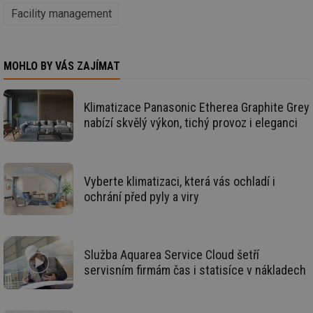
ce
Facility management
pr
poč
Ne
žá
id
in
MOHLO BY VÁS ZAJÍMAT
id
vetrani.tzb-
10 let
Te
info.cz
co
po
Klimatizace Panasonic Etherea Graphite Grey
vy
nabízí skvělý výkon, tichý provoz i eleganci
se
_hjIncludedInSessionSample
1 minuta
Te
Hotjar Ltd
59 sekund
co
elektro.tzb-
na
info.cz
ab
Vyberte klimatizaci, která vás ochladí i
Ho
zd
ochrání před pyly a viry
ná
za
vz
de
de
re
Služba Aquarea Service Cloud šetří
we
servisním firmám čas i statisíce v nákladech
mv
2 měsíce 4
Te
Airtable
týdny
co
.tzb-info.cz
po
sl