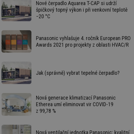
už
Nové čerpadlo Aquarea T-CAP si udrží
int
špičkový topný výkon i při venkovní teplotě
vý
vl
−20 °C
po
Air
us
už
pr
Panasonic vyhlašuje 4. ročník European PRO
int
Awards 2021 pro projekty z oblasti HVAC/R
tě
id
vytapeni.tzb-
10 let
Te
info.cz
co
po
vy
se
Jak (správně) vybrat tepelné čerpadlo?
id
stavba.tzb-
10 let
Te
info.cz
co
po
vy
se
Nová generace klimatizací Panasonic
Etherea umí eliminovat vir COVID-19
_hjFirstSeen
29 minut
So
Hotjar Ltd
59 sekund
na
.tzb-info.cz
z 99,78 %
ab
sl
ce
pr
poč
Nová ventilační jednotka Panasonic: kvalitní
Ne