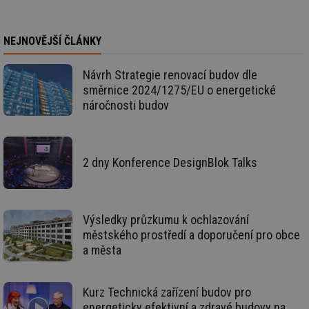
da
kó
Po
lz
NEJNOVĚJŠÍ ČLÁNKY
za
nu
be
sk
Návrh Strategie renovací budov dle
fu
směrnice 2024/1275/EU o energetické
sp
ná
náročnosti budov
je
kte
id
př
úč
An
2 dny Konference DesignBlok Talks
id
energetika.tzb-
10 let
Te
info.cz
co
po
vy
se
Výsledky průzkumu k ochlazování
městského prostředí a doporučení pro obce
_hjIncludedInSessionSample
1 minuta
Te
Hotjar Ltd
59 sekund
co
kalkulator.tzb-
a města
na
info.cz
ab
Ho
zd
Kurz Technická zařízení budov pro
ná
za
energeticky efektivní a zdravé budovy na