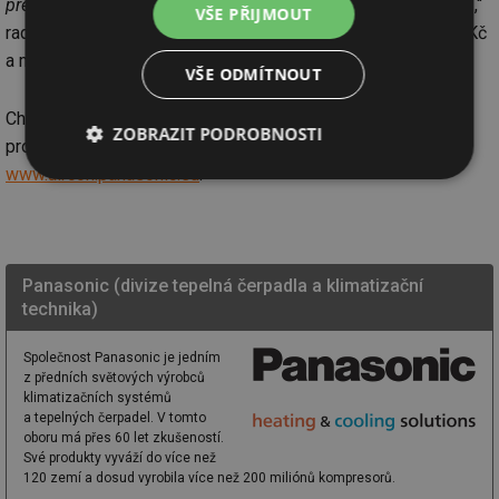
preventivní prohlídkou klimatizace předejít větším poruchám
,“
VŠE PŘIJMOUT
radí Vanduch. Cena servisu se zpravidla pohybuje od 1 500 Kč
a měli byste ho ideálně provádět jednou ročně.
VŠE ODMÍTNOUT
Chcete-li se dozvědět více o klimatizacích a dalších
ZOBRAZIT PODROBNOSTI
produktech Panasonic Heating & Cooling, navštivte stránku
www.aircon.panasonic.eu
.
Nezbytně
Výkonové
Soubory
nutné
soubory
cílení
soubory
Panasonic (divize tepelná čerpadla a klimatizační
Funkční soubory
Nezařazené
technika)
soubory
Společnost Panasonic je jedním
z předních světových výrobců
klimatizačních systémů
a tepelných čerpadel. V tomto
oboru má přes 60 let zkušeností.
Své produkty vyváží do více než
Nezbytně nutné soubory
Výkonové soubory
120 zemí a dosud vyrobila více než 200 miliónů kompresorů.