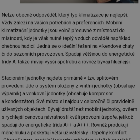
Nelze obecně odpovědět, který typ klimatizace je nejlepší.
Vždy záleží na vašich potřebách a preferencích. Mobilní
klimatizační jednotky jsou volně přesuvné z místnosti do
místnosti, kdy je však nutné teplý vzduch odvádět například
ohebnou hadicí. Jedná se o ideální řešení na víkendové chaty
či do sezonních provozoven. Spadají většinou do energetické
třídy A, takže mívají vyšší spotřebu a rovněž bývají hlučnější.
Stacionární jednotky najdete primárně v tzv. splitovém
provedení. Jde o systém složený z vnitřní jednotky (obsahuje
výparník) a venkovní jednotky (obsahuje kompresor
a kondenzátor). Své místo si najdou v celoročně či pravidelně
užívaných objektech. Bývají dražší než mobilní jednotky, ovšem
s rychlejší cenovou návratností kvůli provozní úspoře, jelikož
spadají do energetické třída A++ a A+++. Rovněž produkují
méně hluku a poskytují větší uživatelský i tepelný komfort.