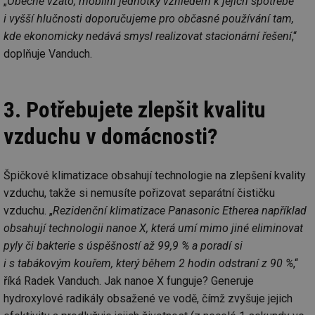
„
Obecně vzato, mobilní jednotky vzhledem k jejich spotřebě
i vyšší hlučnosti doporučujeme pro občasné používání tam,
kde ekonomicky nedává smysl realizovat stacionární řešení
,“
doplňuje Vanduch.
3. Potřebujete zlepšit kvalitu
vzduchu v domácnosti?
Špičkové klimatizace obsahují technologie na zlepšení kvality
vzduchu, takže si nemusíte pořizovat separátní čističku
vzduchu. „
Rezidenční klimatizace Panasonic Etherea například
obsahují technologii nanoe X, která umí mimo jiné eliminovat
pyly či bakterie s úspěšností až 99,9 % a poradí si
i s tabákovým kouřem, který během 2 hodin odstraní z 90 %
,“
říká Radek Vanduch. Jak nanoe X funguje? Generuje
hydroxylové radikály obsažené ve vodě, čímž zvyšuje jejich