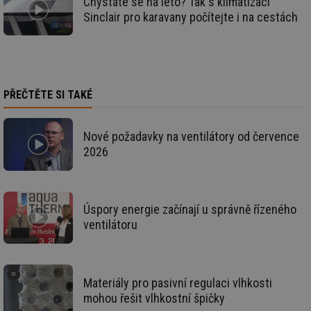
Chystáte se na léto? Tak s klimatizací
mv
2 měsíce 4
Te
Sinclair pro karavany počítejte i na cestách
Airtable
týdny
co
.tzb-info.cz
po
sl
už
int
vý
vl
po
PŘEČTĚTE SI TAKÉ
Air
us
už
pr
Nové požadavky na ventilátory od července
int
2026
tě
id
vytapeni.tzb-
10 let
Te
info.cz
co
po
vy
Úspory energie začínají u správně řízeného
se
ventilátoru
id
stavba.tzb-
10 let
Te
info.cz
co
po
vy
se
Materiály pro pasivní regulaci vlhkosti
_hjFirstSeen
29 minut
So
Hotjar Ltd
mohou řešit vlhkostní špičky
59 sekund
na
.tzb-info.cz
ab