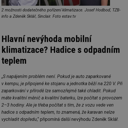
2 možnosti dodatečného pořízení klimatizace. Josef Hodboď, TZB-
info a Zdeněk Sklář, Sinclair. Foto estav.tv
Hlavní nevýhoda mobilní
klimatizace? Hadice s odpadním
teplem
„
S napájením problém není. Pokud je auto zaparkované
v kempu, je připojené ke stojanu a jednotka běží na 220 V. Při
zaparkování v přírodě lze samozřejmě také chladit. Pokud
máte kvalitní měnič a kvalitní baterku, lze počítat s provozem
2–3 hodiny. Ale je třeba počítat s tím, že z vozu vede ven
hadice s odpadním teplem, to znamená, že karavan nelze
vychladit dopředu
,“ připomíná další nevýhodu Zdeněk Sklář.