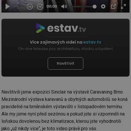
Více zajímavých videí na
estav.tv
On-line televize pro architekturu, stavbu a bydlení
Navštívit
Navštívili jsme expozici Sinclair na výstavě Caravaning Brno.
Mezinárodní výstava karavanů a obytných automobilů se koná
pravidelně na brněnském výstavišti v listopadovém termínu.
Ale my jsme nyní před sezónou a pokud jste si vzpomněli na
loňskou dovolenou bez klimatizace, kterou jste vyhodnotili
jako „už nikdy více“, je toto video právě pro vás.