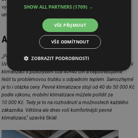
SHOW ALL PARTNERS
(1709) →
vychladit podle potřeby. Doložná váha je dnes 32 kg, to
umožňuje namontovat tuto klimatizaci skoro na každé auto.
VŠE PŘIJMOUT
A rada pro výběr?
VŠE ODMÍTNOUT
„
Pevná klimatizace je rozhodně komfortnější. Chladí a topí.
ZOBRAZIT PODROBNOSTI
Uvnitř vozu nezabírá skoro žádné místo ve srovnání s mobilní
klimatizací s půdorysem cca 40×40 cm a nepotřebujeme
Nezbytně
Výkonové
Soubory
nutné
soubory
cílení
řešit tu problémovou trubku s odpadním teplem. Samozřejmě
soubory
je to i otázka ceny. Pevné klimatizace stojí od 40 do 50 000 Kč
podle výkonu, mobilní klimatizace můžete pořídit za
10 000 Kč. Tedy je to na rozhodnutí a možnostech každého
Funkční soubory
Nezařazené
zákazníka. Většina ale dnes volí komfortnější pevné
soubory
klimatizace
,“ uzavírá Sklář.