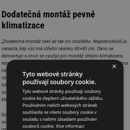
Dodatečná montáž pevné
klimatizace
„
Dodatečná montáž není až tak nic složitého. Nejjednodušší je
varianta, kdy vůz má střešní okénko 40×40 cm. Okno se
demontuje a otvor se využije pro montáž střešní klimatizace,
resp. pro propojení mezi venkovní a vnitřní jednotkou. Na otvor
×
na střechu se pokládá montážní rám, který zajistí izolaci,
Tyto webové stránky
vzduch se propojuje podle tloušťky střechy polystyrenovým
používají soubory cookie.
tubusem a pak už je jen vnitřní jednotka, které distribuuje
Tyto webové stránky používají soubory
vzduch. To, že přijdete o střešní okénko je samozřejmě fakt,
cookie ke zlepšení uživatelského zážitku.
který vnímáme
,“ konstatuje Sklář.
Používáním našich webových stránek
souhlasíte se všemi soubory cookie v
Do vnitřní jednotky je zabudováno LED světlo. Jednotka se
souladu s našimi zásadami používání
ovládá buď dálkově nebo dotykově, ale také je možnost
souborů cookie.
Více informací
ovládání pomocí aplikace přes WIFI. A karavan si můžete