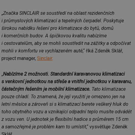
„
Značka SINCLAIR se soustředí na oblast rezidenčních
i průmyslových klimatizací a tepelných čerpadel. Poskytuje
širokou nabídku řešení pro klimatizace do bytů, domů
i komerčních budov. A špičkovou kvalitu nabízíme
i cestovatelům, aby se mohli soustředit na zážitky a odpočívat
mohli v komfortu ve vychlazeném autě
,“ říká Zdeněk Sklář,
project manager,
Sinclair
.
„
Nabízíme 2 možnosti. Standardní karavanovou klimatizaci
s venkovní jednotkou na střeše a vnitřní jednotkou v karavanu,
částečným řešením je mobilní klimatizace.
Tato klimatizace
pouze chladí. To znamená, že její využití je omezeno jen na
letní měsíce a zároveň si s klimatizací berete veškerý hluk do
toho obytného vozu a vznikající odpadní teplo musíte odvádět
z vozu ven. U jednotek je flexibilní hadice s průměrem 15 cm
a samozřejmě je problém kam to umístit
,“ vysvětluje Zdeněk
Sklář.