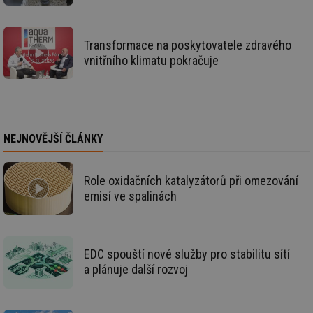
sl
ce
pr
poč
Transformace na poskytovatele zdravého
Ne
žá
vnitřního klimatu pokračuje
id
in
id
forum.tzb-
1 rok
Te
info.cz
co
po
vy
se
NEJNOVĚJŠÍ ČLÁNKY
_hjIncludedInSessionSample
1 minuta
Te
Hotjar Ltd
59 sekund
co
vetrani.tzb-
na
info.cz
Role oxidačních katalyzátorů při omezování
ab
Ho
emisí ve spalinách
zd
ná
za
vz
de
EDC spouští nové služby pro stabilitu sítí
de
re
a plánuje další rozvoj
we
id
voda.tzb-
10 let
Te
info.cz
co
po