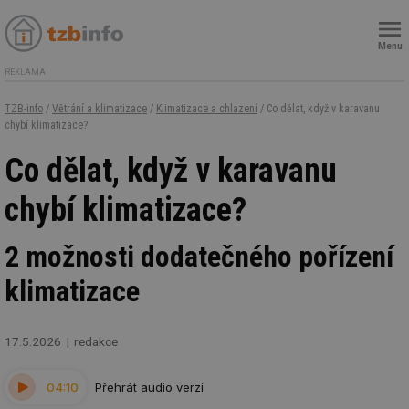
Menu
REKLAMA
TZB-info
/
Větrání a klimatizace
/
Klimatizace a chlazení
/ Co dělat, když v karavanu
chybí klimatizace?
Co dělat, když v karavanu
chybí klimatizace?
2 možnosti dodatečného pořízení
klimatizace
17.5.2026
redakce
04:10
Přehrát audio verzi