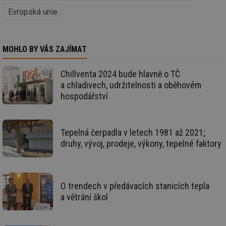
Evropská unie
id
vetrani.tzb-
10 let
Te
info.cz
co
po
vy
se
MOHLO BY VÁS ZAJÍMAT
_hjIncludedInSessionSample
1 minuta
Te
Hotjar Ltd
59 sekund
co
elektro.tzb-
na
info.cz
Chillventa 2024 bude hlavně o TČ
ab
a chladivech, udržitelnosti a oběhovém
Ho
zd
hospodářství
ná
za
vz
de
de
Tepelná čerpadla v letech 1981 až 2021;
re
we
druhy, vývoj, prodeje, výkony, tepelné faktory
mv
2 měsíce 4
Te
Airtable
týdny
co
.tzb-info.cz
po
sl
už
O trendech v předávacích stanicích tepla
int
a větrání škol
vý
vl
po
Air