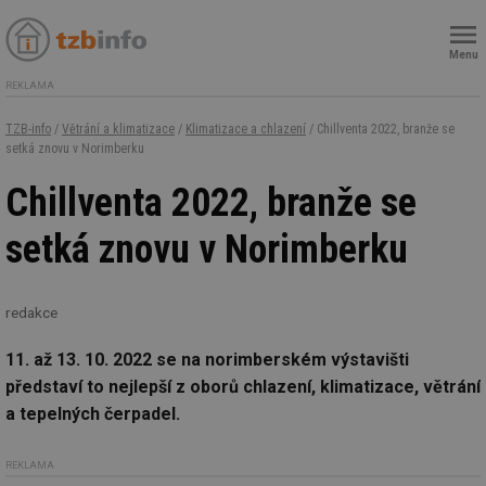
Menu
REKLAMA
TZB-info
/
Větrání a klimatizace
/
Klimatizace a chlazení
/ Chillventa 2022, branže se
setká znovu v Norimberku
Chillventa 2022, branže se
setká znovu v Norimberku
redakce
11. až 13. 10. 2022 se na norimberském výstavišti
představí to nejlepší z oborů chlazení, klimatizace, větrání
a tepelných čerpadel.
REKLAMA