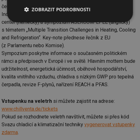
čerpadel pro rezidenční, komerční a průmyslové aplikace),
ZOBRAZIT PODROBNOSTI
Inovace chladicí techniky (německy), Klimatizace datových
center (německy) a sympozium ASERCOM-EPEE (anglicky)
Nezbytně
Výkonové
Soubory
nutné
soubory
cílení
s tématem „Multiple Transition Challenges in Heating, Cooling
soubory
and Refrigeration“. Key-note přednese řečník z EU
(z Parlamentu nebo Komise).
Sympozium poskytne informace o současném politickém
Funkční soubory
Nezařazené
rámci a předpisech v Evropě i ve světě. Hlavním mottem bude
soubory
udržitelnost, energetická účinnost, oběhové hospodářství,
kvalita vnitřního vzduchu, chladiva s nízkým GWP pro tepelná
čerpadla, revize F-plynů, nařízení REACH a PFAS.
Vstupenku na veletrh
si můžete zajistit na adrese:
Nezbytně nutné soubory
Výkonové soubory
www.chillventa.de/tickets
Soubory cílení
Funkční soubory
Pokud se rozhodnete veletrh navštívit, můžete si přes kód
Nezařazené soubory
Svazu chladicí a klimatizační techniky
vygenerovat vstupenky
zdarma
.
Nezbytně nutné soubory cookie umožňují základní