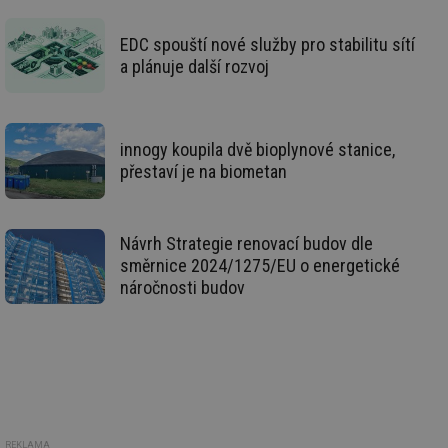
po
vy
se
EDC spouští nové služby pro stabilitu sítí
a plánuje další rozvoj
_hjIncludedInSessionSample
1 minuta
Te
Hotjar Ltd
59 sekund
co
oze.tzb-info.cz
na
ab
Ho
zd
innogy koupila dvě bioplynové stanice,
ná
za
přestaví je na biometan
vz
de
de
re
we
Návrh Strategie renovací budov dle
směrnice 2024/1275/EU o energetické
_dc_gtm_UA-5901706-1
.tzb-info.cz
58 sekund
Te
co
náročnosti budov
př
w
po
Sp
Go
da
kó
Po
lz
za
nu
be
REKLAMA