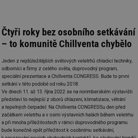
Čtyři roky bez osobního setkávání
– to komunitě Chillventa chybělo
Jeden z nejdůležitějších světových veletrhů chladicí techniky,
odborníci a firmy z celého světa, doprovodný program,
speciální prezentace a Chillventa CONGRESS. Bude to první
setkání v této podobě od roku 2018.
Ve dnech 11. až 13. října 2022 se na norimberském výstavišti
představí to nejlepší z oborů chlazení, klimatizace, větrání
a tepelných čerpadel. Na Chillventa CONGRESSu den před
začátkem veletrhu a v osmi výstavních halách během veletrhu
a při mnoha příležitostech v rámci doprovodného programu
bude konečně opět příležitost k osobnímu setkávání,
k navazování nových obchodních kontaktů, ke sledování trendů