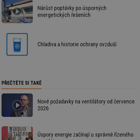
us
už
Nárůst poptávky po úsporných
pr
int
energetických řešeních
tě
id
vytapeni.tzb-
10 let
Te
info.cz
co
po
vy
Chladiva a historie ochrany ovzduší
se
id
stavba.tzb-
10 let
Te
info.cz
co
po
vy
se
_hjFirstSeen
29 minut
So
Hotjar Ltd
PŘEČTĚTE SI TAKÉ
59 sekund
na
.tzb-info.cz
ab
sl
ce
Nové požadavky na ventilátory od července
pr
poč
2026
Ne
žá
id
in
id
forum.tzb-
1 rok
Te
Úspory energie začínají u správně řízeného
info.cz
co