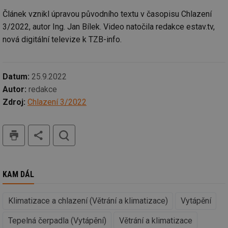
funkce webových stránek, jako je přihlášení
uživatele a správa účtu. Webové stránky nelze bez
Článek vznikl úpravou původního textu v časopisu Chlazení
nezbytně nutných souborů cookie správně používat.
3/2022, autor Ing. Jan Bílek. Video natočila redakce estav.tv,
Provider
/
Název
Vyprší
Po
nová digitální televize k TZB-info.
Doména
g_state
.forum.tzb-
Zavřením
Sl
info.cz
prohlížeče
př
po
Datum:
25.9.2022
g_csrf_token
.forum.tzb-
Zavřením
Sl
Autor:
redakce
info.cz
prohlížeče
př
po
Zdroj:
Chlazení 3/2022
id
konference.tzb-
1 rok
Te
info.cz
co
po
tisk
hledat
vy
se
_hjAbsoluteSessionInProgress
29 minut
So
Hotjar Ltd
59 sekund
na
.tzb-info.cz
ab
KAM DÁL
sl
ce
pr
poč
Klimatizace a chlazení (Větrání a klimatizace)
Vytápění
Ne
žá
Tepelná čerpadla (Vytápění)
Větrání a klimatizace
id
in