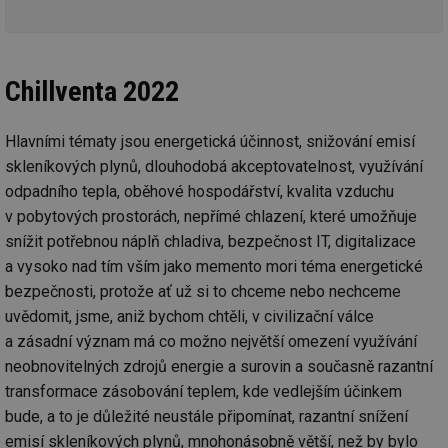
Chillventa 2022
Hlavními tématy jsou energetická účinnost, snižování emisí
skleníkových plynů, dlouhodobá akceptovatelnost, využívání
odpadního tepla, oběhové hospodářství, kvalita vzduchu
v pobytových prostorách, nepřímé chlazení, které umožňuje
snížit potřebnou náplň chladiva, bezpečnost IT, digitalizace
a vysoko nad tím vším jako memento mori téma energetické
bezpečnosti, protože ať už si to chceme nebo nechceme
uvědomit, jsme, aniž bychom chtěli, v civilizační válce
a zásadní význam má co možno největší omezení využívání
neobnovitelných zdrojů energie a surovin a současně razantní
transformace zásobování teplem, kde vedlejším účinkem
bude, a to je důležité neustále připomínat, razantní snížení
emisí skleníkových plynů, mnohonásobně větší, než by bylo