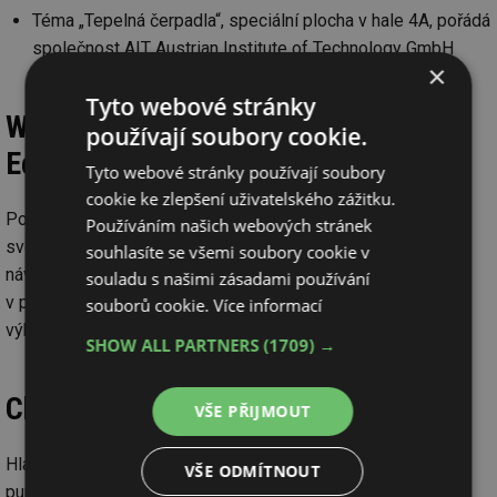
Téma „Tepelná čerpadla“, speciální plocha v hale 4A, pořádá
společnost AIT Austrian Institute of Technology GmbH
×
Tyto webové stránky
WorldSkills Competition 2022 Special
používají soubory cookie.
Edition
Tyto webové stránky používají soubory
cookie ke zlepšení uživatelského zážitku.
Poprvé se na Chillventě uskuteční profesionální mistrovství
Používáním našich webových stránek
světa v disciplíně chladicí a klimatizační technika. Všichni
souhlasíte se všemi soubory cookie v
návštěvníci jsou srdečně zváni, aby přišli fandit účastníkům
souladu s našimi zásadami používání
v pavilonu 3 a samozřejmě mohou zaskočit i na národní
souborů cookie.
Více informací
výkonnostní soutěž v pavilonu 9!
SHOW ALL PARTNERS
(1709) →
Chillventa CONGRESS 10. října 2022
VŠE PŘIJMOUT
Hlavní témata kongresu určují čtyři samostatné akce: Heat
VŠE ODMÍTNOUT
pumping technologies (anglicky, Technologie tepelných