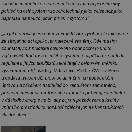
zásadní energetickou náročnost snižovat a to je úplně jiný
pohled na celý systém vzduchotechniky jako celek než jako
například na pouze jeden prvek v systému
.“
„
Já jako strojař jsem samozřejmě blízko výrobci, ale také víme,
že strojařina učí aplikovat navržené systémy. Kde musím
souhlasit, že z hlediska celkového hodnocení je určitě
zajímavější hodnocení celého systému i například z pohledu
regulace a jiných součástí, které hrají v celkovém měřítku
významnou roli
,“ říká Ing. Miloš Lain, Ph.D. z ČVUT v Praze
a dodává „
vlastní účinnost se dá měnit jen konstrukční
úpravou a zásahem například do ventilátoru samotného,
případně účinností motoru. Ale to, kolik spotřebuje ventilátor
v důsledku energie na to, aby zajistil požadovanou kvalitu
vnitřního prostředí, to nezáleží zdaleka jen na konstrukčních
vlastnostech
.“