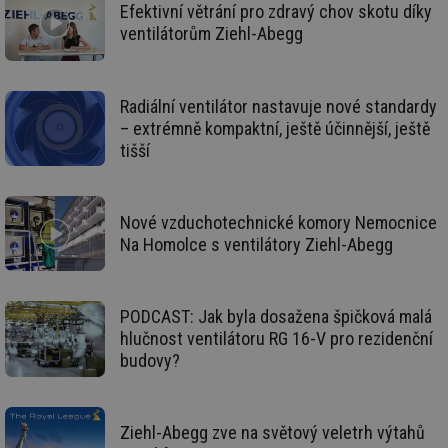
po
Efektivní větrání pro zdravý chov skotu díky
vy
ventilátorům Ziehl-Abegg
se
_hjAbsoluteSessionInProgress
29 minut
So
Hotjar Ltd
59 sekund
na
.tzb-info.cz
ab
Radiální ventilátor nastavuje nové standardy
sl
ce
– extrémně kompaktní, ještě účinnější, ještě
pr
poč
tišší
Ne
žá
id
in
Nové vzduchotechnické komory Nemocnice
id
vetrani.tzb-
10 let
Te
Na Homolce s ventilátory Ziehl-Abegg
info.cz
co
po
vy
se
PODCAST: Jak byla dosažena špičková malá
_hjIncludedInSessionSample
1 minuta
Te
Hotjar Ltd
59 sekund
co
elektro.tzb-
hlučnost ventilátoru RG 16-V pro rezidenční
na
info.cz
ab
budovy?
Ho
zd
ná
za
vz
Ziehl-Abegg zve na světový veletrh výtahů
de