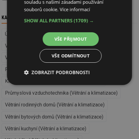
souladu s našimi zásadami používání
souborů cookie.
Více informací
KAM DÁL
SHOW ALL PARTNERS
(1709) →
Úspory energie (Větrání a klimatizace)
VŠE PŘIJMOUT
Větrání a klimatizace
VŠE ODMÍTNOUT
Vzduchotechnická zařízení (Větrání a klimatizace)
Potrubí a jeho součásti (Větrání a klimatizace)
ZOBRAZIT PODROBNOSTI
Klimatizace a chlazení (Větrání a klimatizace)
Nezbytně
Výkonové
Soubory
nutné
soubory
cílení
Průmyslová vzduchotechnika (Větrání a klimatizace)
soubory
Větrání rodinných domů (Větrání a klimatizace)
Větrání bytových domů (Větrání a klimatizace)
Funkční soubory
Nezařazené
soubory
Větrání kuchyní (Větrání a klimatizace)