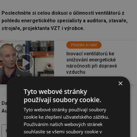
Poslechněte si celou diskusi o účinnosti ventilátorů z
pohledu energetického specialisty a auditora, stavaře,
strojaře, projektanta VZT i výrobce.
Přečtěte si také
Inovací ventilátorů ke
snižování energetické
náročnosti při dopravě
vzduchu
Přečíst článek
×
Tyto webové stránky
používají soubory cookie.
Datum:
12.12.2023
Tyto webové stránky používají soubory
Autor:
Redakce
cookie ke zlepšení uživatelského zážitku.
Používáním našich webových stránek
tisk
hledat
souhlasíte se všemi soubory cookie v