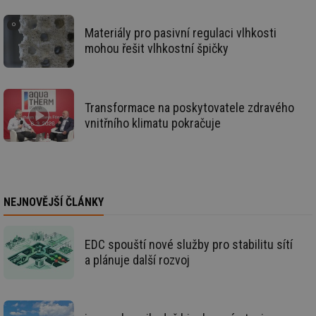
_hjFirstSeen
29 minut
So
Hotjar Ltd
59 sekund
na
.tzb-info.cz
ab
Materiály pro pasivní regulaci vlhkosti
sl
mohou řešit vlhkostní špičky
ce
pr
poč
Ne
žá
id
Transformace na poskytovatele zdravého
in
vnitřního klimatu pokračuje
id
forum.tzb-
1 rok
Te
info.cz
co
po
vy
se
_hjIncludedInSessionSample
1 minuta
Te
Hotjar Ltd
59 sekund
co
vetrani.tzb-
NEJNOVĚJŠÍ ČLÁNKY
na
info.cz
ab
Ho
zd
EDC spouští nové služby pro stabilitu sítí
ná
za
a plánuje další rozvoj
vz
de
de
re
we