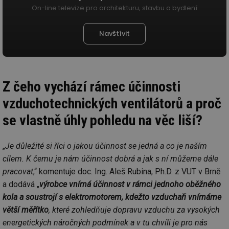
On-line televize pro architekturu, stavbu a bydlení
Navštívit
Z čeho vychází rámec účinnosti
vzduchotechnických ventilátorů a proč
se vlastně úhly pohledu na věc liší?
„
Je důležité si říci o jakou účinnost se jedná a co je naším
cílem. K čemu je nám účinnost dobrá a jak s ní můžeme dále
pracovat
,“ komentuje doc. Ing. Aleš Rubina, Ph.D. z VUT v Brně
a dodává „
výrobce vnímá účinnost v rámci jednoho oběžného
kola a soustrojí s elektromotorem, kdežto vzduchaři vnímáme
větší měřítko
, které zohledňuje dopravu vzduchu za vysokých
energetických náročných podmínek a v tu chvíli je pro nás