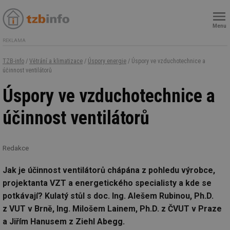
Menu
REKLAMA
TZB-info
/
Větrání a klimatizace
/
Úspory energie
/ Úspory ve vzduchotechnice a
účinnost ventilátorů
Úspory ve vzduchotechnice a
účinnost ventilátorů
Redakce
Jak je účinnost ventilátorů chápána z pohledu výrobce,
projektanta VZT a energetického specialisty a kde se
potkávají? Kulatý stůl s doc. Ing. Alešem Rubinou, Ph.D.
z VUT v Brně, Ing. Milošem Lainem, Ph.D. z ČVUT v Praze
a Jiřím Hanusem z Ziehl Abegg.