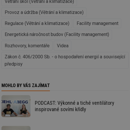
Větrání škol (Větrání a klimatizace)
Provoz a údržba (Větrání a klimatizace)
Regulace (Větrání a klimatizace)
Facility management
Nezbytně nutné soubory
Výkonové soubory
Energetická náročnost budov (Facility management)
Soubory cílení
Funkční soubory
Nezařazené soubory
Rozhovory, komentáře
Videa
Nezbytně nutné soubory cookie umožňují základní
Zákon č. 406/2000 Sb. - o hospodaření energií a související
funkce webových stránek, jako je přihlášení
předpisy
uživatele a správa účtu. Webové stránky nelze bez
nezbytně nutných souborů cookie správně používat.
Provider
/
Název
Vyprší
Po
Doména
MOHLO BY VÁS ZAJÍMAT
g_state
.forum.tzb-
Zavřením
Sl
info.cz
prohlížeče
př
po
PODCAST: Výkonné a tiché ventilátory
g_csrf_token
.forum.tzb-
Zavřením
Sl
inspirované sovími křídly
info.cz
prohlížeče
př
po
id
konference.tzb-
1 rok
Te
info.cz
co